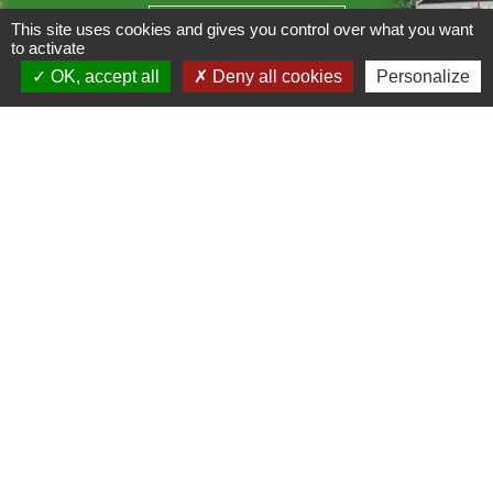
Contact par formulaire
This site uses cookies and gives you control over what you want
to activate
OK, accept all
Deny all cookies
Personalize
Liens
C.C Les Vallées du Clain
Département de la Vienne
Mentions légales
-
Politique de confidentialité
-
Accessibilité
-
Plan du site
-
Gestion des cookies
Site créé en partenariat avec Réseau des Communes