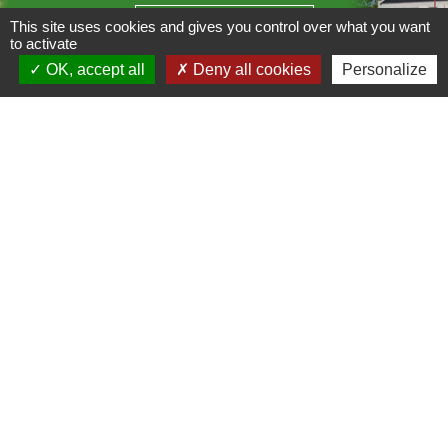
Contact par formulaire
This site uses cookies and gives you control over what you want
to activate
OK, accept all
Deny all cookies
Personalize
Liens
C.C Les Vallées du Clain
Département de la Vienne
Mentions légales
-
Politique de confidentialité
-
Accessibilité
-
Plan du site
-
Gestion des cookies
Site créé en partenariat avec Réseau des Communes