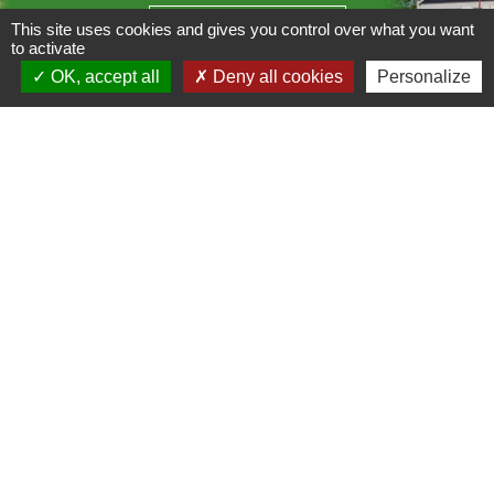
Contact par formulaire
This site uses cookies and gives you control over what you want
to activate
OK, accept all
Deny all cookies
Personalize
Liens
C.C Les Vallées du Clain
Département de la Vienne
Mentions légales
-
Politique de confidentialité
-
Accessibilité
-
Plan du site
-
Gestion des cookies
Site créé en partenariat avec Réseau des Communes