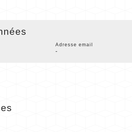
nnées
Adresse email
-
res