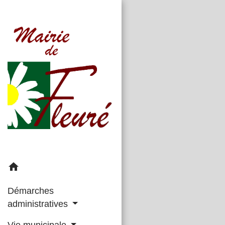
home
Démarches
administratives
Vie municipale