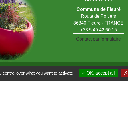
Commune de Fleuré
Route de Poitiers
86340 Fleuré - FRANCE
+33 5 49 42 60 15
Contact par formulaire
 control over what you want to activate
OK, accept all
du Clain
a Vienne
entions légales
-
Politique de confidentialité
-
Accessibilité
-