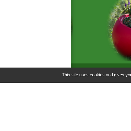
This site uses cookies and gives you
Liens
C.C Les Vallées 
Département de l
M