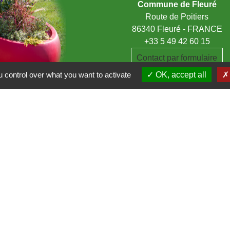
Commune de Fleuré
Route de Poitiers
86340 Fleuré - FRANCE
+33 5 49 42 60 15
Contact par formulaire
 control over what you want to activate
OK, accept all
du Clain
a Vienne
entions légales
-
Politique de confidentialité
-
Accessibilité
-