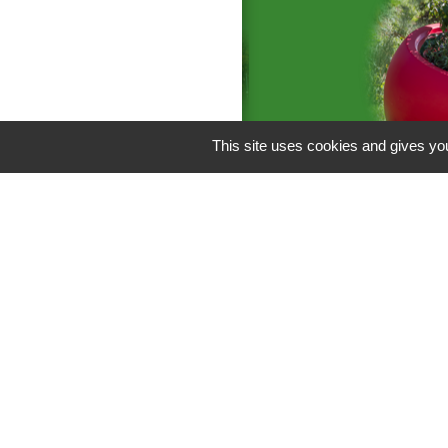
This site uses cookies and gives you
Liens
C.C Les Vallées 
Département de l
M