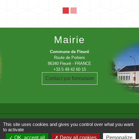
Mairie
Commune de Fleuré
Route de Poitiers
86340 Fleuré - FRANCE
+33 5 49 42 60 15
Contact par formulaire
This site uses cookies and gives you control over what you want
Liens
to activate
OK, accept all
Deny all cookies
Personalize