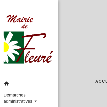
ACC
home
Démarches
administratives