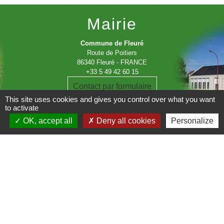
Mairie
Commune de Fleuré
Route de Poitiers
86340 Fleuré - FRANCE
+33 5 49 42 60 15
Contact par formulaire
This site uses cookies and gives you control over what you want
to activate
OK, accept all
Deny all cookies
Personalize
Liens
C.C Les Vallées du Clain
Département de la Vienne