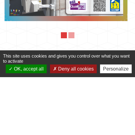
This site uses cookies and gives you control over what you want
Mairie
to activate
OK, accept all
Deny all cookies
Personalize
Commune de Fleuré
Route de Poitiers
86340 Fleuré - FRANCE
+33 5 49 42 60 15
Contact par formulaire