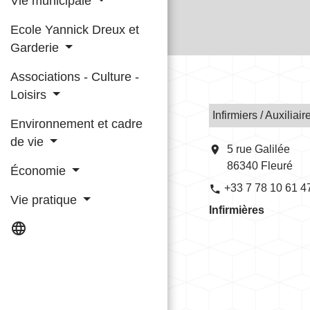
Vie municipale
Ecole Yannick Dreux et
Garderie
Associations - Culture -
Loisirs
Infirmiers / Auxiliair
Environnement et cadre
de vie
location_on
5 rue Galilée
86340 Fleuré
Économie
+33 7 78 10 61 4
phone
Vie pratique
Infirmières
language