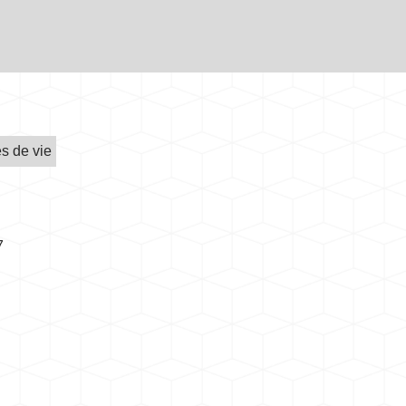
es de vie
7