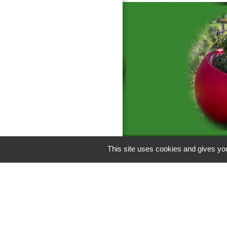
This site uses cookies and gives you
Liens
C.C Les Vallées 
Département de l