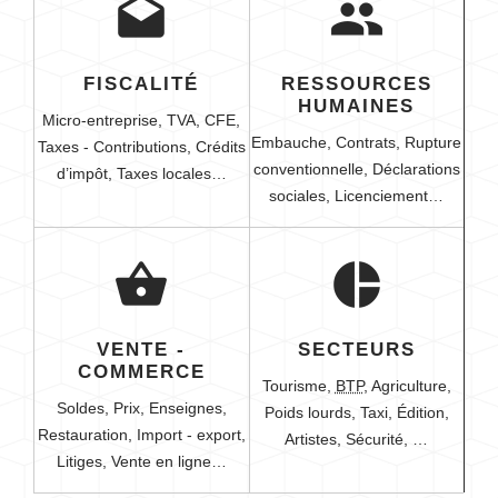
drafts
people
FISCALITÉ
RESSOURCES
HUMAINES
Micro-entreprise,
TVA,
CFE,
Embauche,
Contrats,
Rupture
Taxes - Contributions,
Crédits
conventionnelle,
Déclarations
d’impôt,
Taxes locales…
sociales,
Licenciement…
shopping_basket
pie_chart
VENTE -
SECTEURS
COMMERCE
Tourisme,
BTP
,
Agriculture,
Soldes,
Prix,
Enseignes,
Poids lourds,
Taxi,
Édition,
Restauration,
Import - export,
Artistes,
Sécurité, …
Litiges,
Vente en ligne…