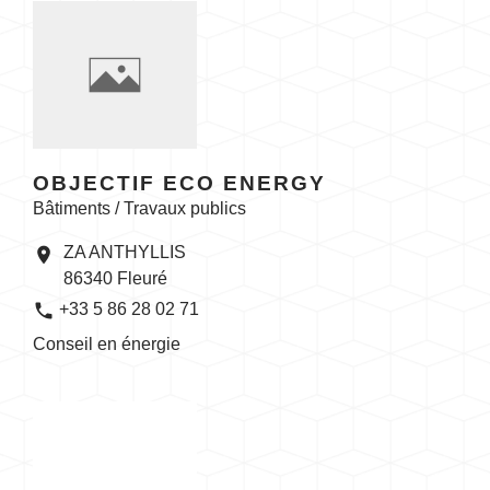
OBJECTIF ECO ENERGY
Bâtiments / Travaux publics
ZA ANTHYLLIS
location_on
86340 Fleuré
phone
+33 5 86 28 02 71
Conseil en énergie