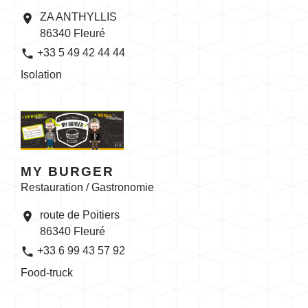
ZA ANTHYLLIS
location_on
86340 Fleuré
phone
+33 5 49 42 44 44
Isolation
MY BURGER
Restauration / Gastronomie
route de Poitiers
location_on
86340 Fleuré
phone
+33 6 99 43 57 92
Food-truck