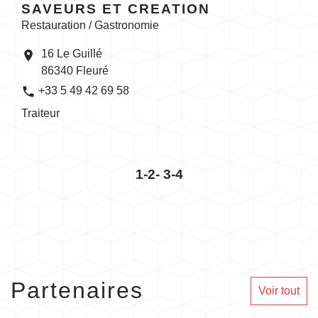
SAVEURS ET CREATION
Restauration / Gastronomie
16 Le Guillé
location_on
86340 Fleuré
phone
+33 5 49 42 69 58
Traiteur
1
-2
-
3
-4
Partenaires
Voir tout