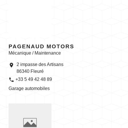
PAGENAUD MOTORS
Mécanique / Maintenance
2 impasse des Artisans
location_on
86340 Fleuré
phone
+33 5 49 42 48 89
Garage automobiles